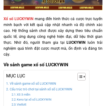
Xổ số LUCKYWIN
mang đến hình thức cá cược trực tuyến
minh bạch với kết quả cập nhật nhanh và độ chính xác
cao. Hệ thống sảnh chơi được xây dựng theo tiêu chuẩn
quốc tế, ứng dụng công nghệ hiện đại, dữ liệu thời gian
thực. Nhờ đó, người tham gia tại
LUCKYWIN
luôn trải
nghiệm quá trình đặt cược mượt mà, ổn định và đáng tin
cậy.
Về sảnh game xổ số LUCKYWIN
MỤC LỤC
Về sảnh game xổ số LUCKYWIN
Cấu trúc trò chơi tại sảnh xổ số LUCKYWIN
XS 3 miền
Keno tại xổ số LUCKYWIN
Vietlott