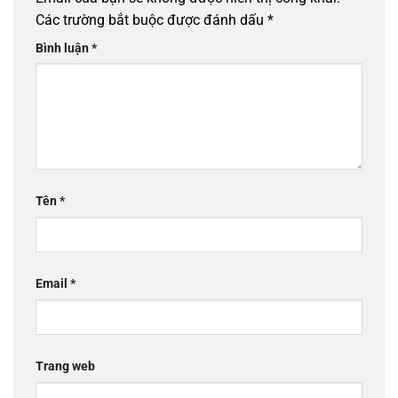
Các trường bắt buộc được đánh dấu
*
Bình luận
*
Tên
*
Email
*
Trang web