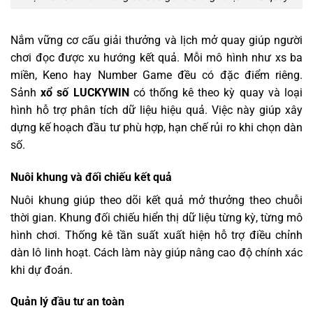
Nắm vững cơ cấu giải thưởng và lịch mở quay giúp người
chơi đọc được xu hướng kết quả. Mỗi mô hình như xs ba
miền, Keno hay Number Game đều có đặc điểm riêng.
Sảnh
xổ số LUCKYWIN
có thống kê theo kỳ quay và loại
hình hỗ trợ phân tích dữ liệu hiệu quả. Việc này giúp xây
dựng kế hoạch đầu tư phù hợp, hạn chế rủi ro khi chọn dàn
số.
Nuôi khung và đối chiếu kết quả
Nuôi khung giúp theo dõi kết quả mở thưởng theo chuỗi
thời gian. Khung đối chiếu hiển thị dữ liệu từng kỳ, từng mô
hình chơi. Thống kê tần suất xuất hiện hỗ trợ điều chỉnh
dàn lô linh hoạt. Cách làm này giúp nâng cao độ chính xác
khi dự đoán.
Quản lý đầu tư an toàn