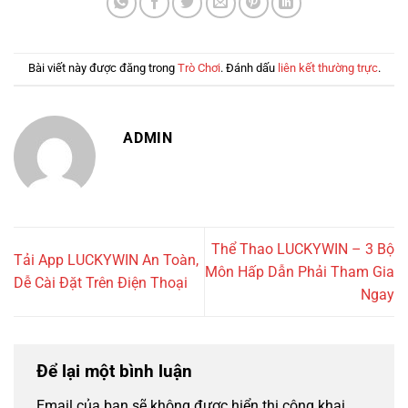
Bài viết này được đăng trong
Trò Chơi
. Đánh dấu
liên kết thường trực
.
ADMIN
Thể Thao LUCKYWIN – 3 Bộ
Tải App LUCKYWIN An Toàn,
Môn Hấp Dẫn Phải Tham Gia
Dễ Cài Đặt Trên Điện Thoại
Ngay
Để lại một bình luận
Email của bạn sẽ không được hiển thị công khai.