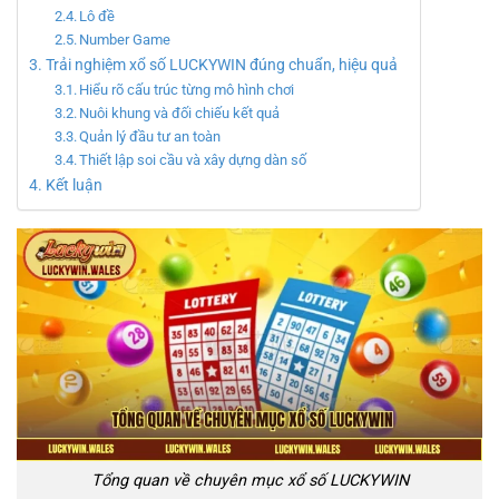
Lô đề
Number Game
Trải nghiệm xổ số LUCKYWIN đúng chuẩn, hiệu quả
Hiểu rõ cấu trúc từng mô hình chơi
Nuôi khung và đối chiếu kết quả
Quản lý đầu tư an toàn
Thiết lập soi cầu và xây dựng dàn số
Kết luận
Tổng quan về chuyên mục xổ số LUCKYWIN