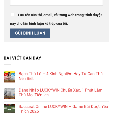
Lưu tên của tôi, email, và trang web trong trình duyệt
này cho lần bình luận kế tiếp của tôi.
BÀI VIẾT GẦN ĐÂY
Bạch Thủ Lô – 4 Kinh Nghiệm Hay Từ Cao Thủ
Nên Biết
Đăng Nhập LUCKYWIN Chuẩn Xác, 1 Phút Làm
Chủ Mọi Tiện Ích
Baccarat Online LUCKYWIN – Game Bài Được Yêu
Thích 2026