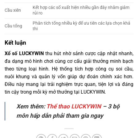
Kết hợp các số xuất hiện nhiều gần đây nhằm giảm
Cầu xiên
rủi ro
Phân tích tổng nhiều kỳ để ưu tiên các lựa chọn khả
Cầu tổng
thi
Kết luận
Xổ số LUCKYWIN
thu hút nhờ sảnh cược cập nhật nhanh,
đa dạng mô hình chơi cùng cơ cấu giải thưởng minh bạch
theo từng loại hình. Hệ thống tích hợp công cụ soi cầu,
nuôi khung và quản lý vốn giúp dự đoán chính xác hơn.
Điều này mang lại trải nghiệm trực quan, tiện lợi và đáng
tin cậy trong mỗi kỳ mở thưởng tại LUCKYWIN.
Xem thêm:
Thể thao LUCKYWIN
– 3 bộ
môn hấp dẫn phải tham gia ngay