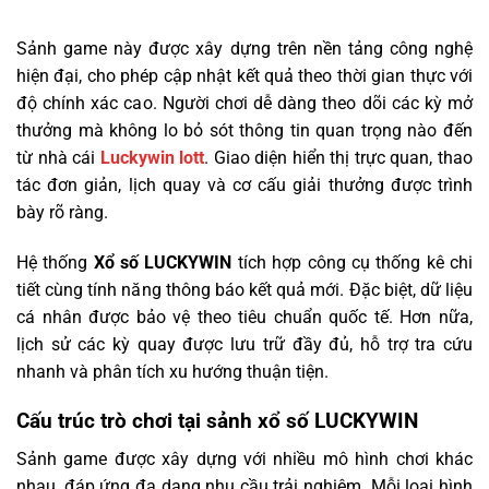
Sảnh game này được xây dựng trên nền tảng công nghệ
hiện đại, cho phép cập nhật kết quả theo thời gian thực với
độ chính xác cao. Người chơi dễ dàng theo dõi các kỳ mở
thưởng mà không lo bỏ sót thông tin quan trọng nào đến
từ nhà cái
Luckywin lott
. Giao diện hiển thị trực quan, thao
tác đơn giản, lịch quay và cơ cấu giải thưởng được trình
bày rõ ràng.
Hệ thống
Xổ số LUCKYWIN
tích hợp công cụ thống kê chi
tiết cùng tính năng thông báo kết quả mới. Đặc biệt, dữ liệu
cá nhân được bảo vệ theo tiêu chuẩn quốc tế. Hơn nữa,
lịch sử các kỳ quay được lưu trữ đầy đủ, hỗ trợ tra cứu
nhanh và phân tích xu hướng thuận tiện.
Cấu trúc trò chơi tại sảnh xổ số LUCKYWIN
Sảnh game được xây dựng với nhiều mô hình chơi khác
nhau, đáp ứng đa dạng nhu cầu trải nghiệm. Mỗi loại hình