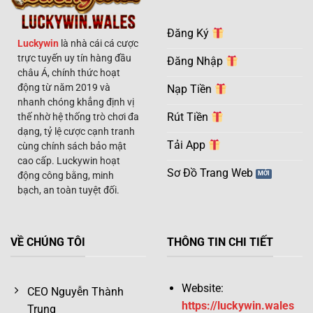
Đăng Ký
Luckywin
là nhà cái cá cược
trực tuyến uy tín hàng đầu
Đăng Nhập
châu Á, chính thức hoạt
động từ năm 2019 và
Nạp Tiền
nhanh chóng khẳng định vị
Rút Tiền
thế nhờ hệ thống trò chơi đa
dạng, tỷ lệ cược cạnh tranh
Tải App
cùng chính sách bảo mật
cao cấp. Luckywin hoạt
Sơ Đồ Trang Web
động công bằng, minh
bạch, an toàn tuyệt đối.
VỀ CHÚNG TÔI
THÔNG TIN CHI TIẾT
Website:
CEO Nguyễn Thành
https://luckywin.wales
Trung