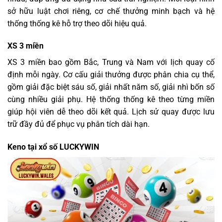
sở hữu luật chơi riêng, cơ chế thưởng minh bạch và hệ
thống thống kê hỗ trợ theo dõi hiệu quả.
XS 3 miền
XS 3 miền bao gồm Bắc, Trung và Nam với lịch quay cố
định mỗi ngày. Cơ cấu giải thưởng được phân chia cụ thể,
gồm giải đặc biệt sáu số, giải nhất năm số, giải nhì bốn số
cùng nhiều giải phụ. Hệ thống thống kê theo từng miền
giúp hội viên dễ theo dõi kết quả. Lịch sử quay được lưu
trữ đầy đủ để phục vụ phân tích dài hạn.
Keno tại xổ số LUCKYWIN