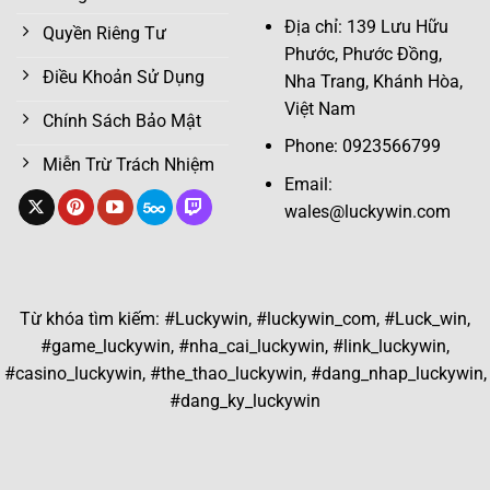
Địa chỉ: 139 Lưu Hữu
Quyền Riêng Tư
Phước, Phước Đồng,
Điều Khoản Sử Dụng
Nha Trang, Khánh Hòa,
Việt Nam
Chính Sách Bảo Mật
Phone: 0923566799
Miễn Trừ Trách Nhiệm
Email:
wales@luckywin.com
Từ khóa tìm kiếm: #Luckywin, #luckywin_com, #Luck_win,
#game_luckywin, #nha_cai_luckywin, #link_luckywin,
#casino_luckywin, #the_thao_luckywin, #dang_nhap_luckywin,
#dang_ky_luckywin