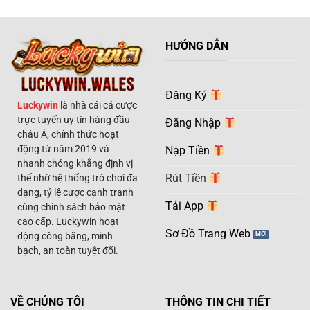
HƯỚNG DẪN
Đăng Ký
Luckywin
là nhà cái cá cược
trực tuyến uy tín hàng đầu
Đăng Nhập
châu Á, chính thức hoạt
động từ năm 2019 và
Nạp Tiền
nhanh chóng khẳng định vị
Rút Tiền
thế nhờ hệ thống trò chơi đa
dạng, tỷ lệ cược cạnh tranh
Tải App
cùng chính sách bảo mật
cao cấp. Luckywin hoạt
Sơ Đồ Trang Web
động công bằng, minh
bạch, an toàn tuyệt đối.
VỀ CHÚNG TÔI
THÔNG TIN CHI TIẾT