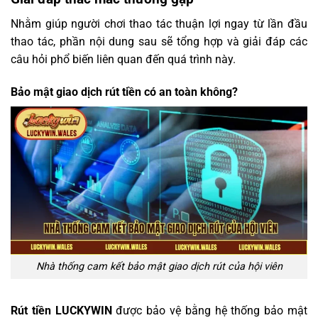
Nhằm giúp người chơi thao tác thuận lợi ngay từ lần đầu
thao tác, phần nội dung sau sẽ tổng hợp và giải đáp các
câu hỏi phổ biến liên quan đến quá trình này.
Bảo mật giao dịch rút tiền có an toàn không?
Nhà thống cam kết bảo mật giao dịch rút của hội viên
Rút tiền LUCKYWIN
được bảo vệ bằng hệ thống bảo mật