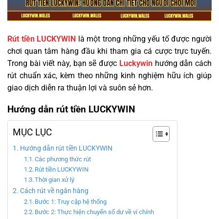
Rút tiền LUCKYWIN
là một trong những yếu tố được người
chơi quan tâm hàng đầu khi tham gia cá cược trực tuyến.
Trong bài viết này, bạn sẽ được
Luckywin
hướng dẫn cách
rút chuẩn xác, kèm theo những kinh nghiệm hữu ích giúp
giao dịch diễn ra thuận lợi và suôn sẻ hơn.
Hướng dẫn rút tiền LUCKYWIN
MỤC LỤC
Hướng dẫn rút tiền LUCKYWIN
Các phương thức rút
Rút tiền LUCKYWIN
Thời gian xử lý
Cách rút về ngân hàng
Bước 1: Truy cập hệ thống
Bước 2: Thực hiện chuyển số dư về ví chính