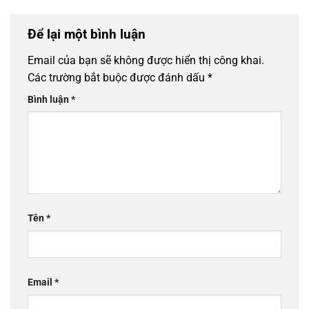
Để lại một bình luận
Email của bạn sẽ không được hiển thị công khai.
Các trường bắt buộc được đánh dấu
*
Bình luận
*
Tên
*
Email
*