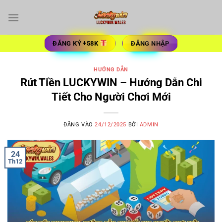
Bỏ
qua
nội
dung
ĐĂNG KÝ +58K
ĐĂNG NHẬP
HƯỚNG DẪN
Rút Tiền LUCKYWIN – Hướng Dẫn Chi
Tiết Cho Người Chơi Mới
ĐĂNG VÀO
24/12/2025
BỞI
ADMIN
24
Th12