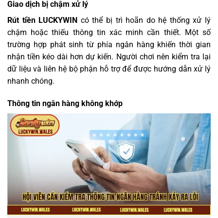
Giao dịch bị chậm xử lý
Rút tiền LUCKYWIN
có thể bị trì hoãn do hệ thống xử lý
chậm hoặc thiếu thông tin xác minh cần thiết. Một số
trường hợp phát sinh từ phía ngân hàng khiến thời gian
nhận tiền kéo dài hơn dự kiến. Người chơi nên kiểm tra lại
dữ liệu và liên hệ bộ phận hỗ trợ để được hướng dẫn xử lý
nhanh chóng.
Thông tin ngân hàng không khớp