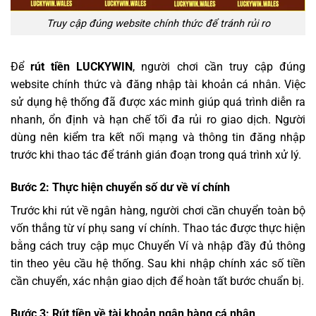
Truy cập đúng website chính thức để tránh rủi ro
Để
rút tiền LUCKYWIN
, người chơi cần truy cập đúng
website chính thức và đăng nhập tài khoản cá nhân. Việc
sử dụng hệ thống đã được xác minh giúp quá trình diễn ra
nhanh, ổn định và hạn chế tối đa rủi ro giao dịch. Người
dùng nên kiểm tra kết nối mạng và thông tin đăng nhập
trước khi thao tác để tránh gián đoạn trong quá trình xử lý.
Bước 2: Thực hiện chuyển số dư về ví chính
Trước khi rút về ngân hàng, người chơi cần chuyển toàn bộ
vốn thắng từ ví phụ sang ví chính. Thao tác được thực hiện
bằng cách truy cập mục Chuyển Ví và nhập đầy đủ thông
tin theo yêu cầu hệ thống. Sau khi nhập chính xác số tiền
cần chuyển, xác nhận giao dịch để hoàn tất bước chuẩn bị.
Bước 3: Rút tiền về tài khoản ngân hàng cá nhân