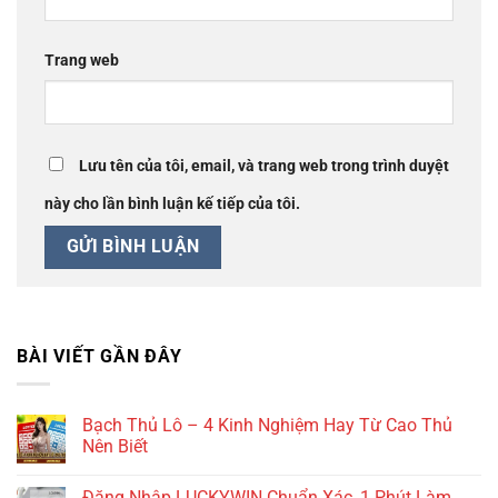
Trang web
Lưu tên của tôi, email, và trang web trong trình duyệt
này cho lần bình luận kế tiếp của tôi.
BÀI VIẾT GẦN ĐÂY
Bạch Thủ Lô – 4 Kinh Nghiệm Hay Từ Cao Thủ
Nên Biết
Đăng Nhập LUCKYWIN Chuẩn Xác, 1 Phút Làm