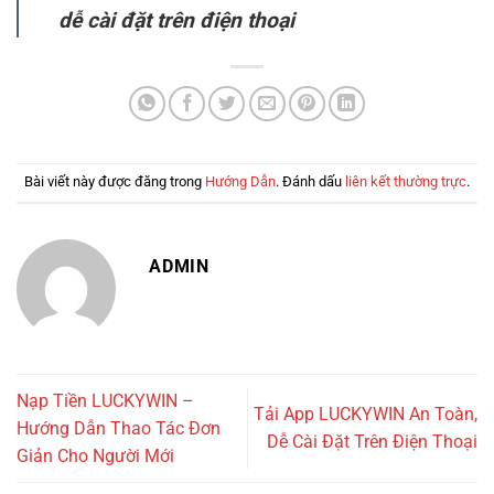
dễ cài đặt trên điện thoại
Bài viết này được đăng trong
Hướng Dẫn
. Đánh dấu
liên kết thường trực
.
ADMIN
Nạp Tiền LUCKYWIN –
Tải App LUCKYWIN An Toàn,
Hướng Dẫn Thao Tác Đơn
Dễ Cài Đặt Trên Điện Thoại
Giản Cho Người Mới