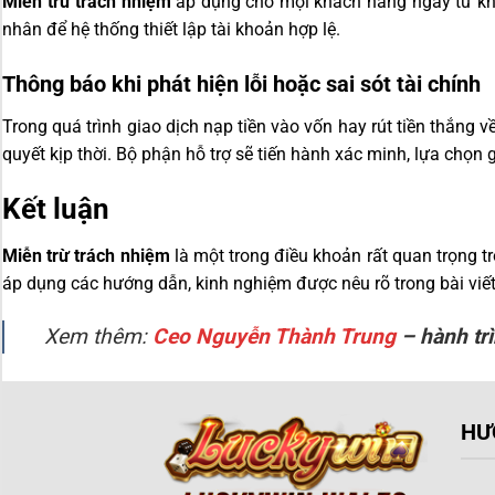
Miễn trừ trách nhiệm
áp dụng cho mọi khách hàng ngay từ khi 
nhân để hệ thống thiết lập tài khoản hợp lệ.
Thông báo khi phát hiện lỗi hoặc sai sót tài chính
Trong quá trình giao dịch nạp tiền vào vốn hay rút tiền thắng 
quyết kịp thời. Bộ phận hỗ trợ sẽ tiến hành xác minh, lựa chọn
Kết luận
Miễn trừ trách nhiệm
là một trong điều khoản rất quan trọng 
áp dụng các hướng dẫn, kinh nghiệm được nêu rõ trong bài viết
Xem thêm:
Ceo Nguyễn Thành Trung
– hành trì
HƯ