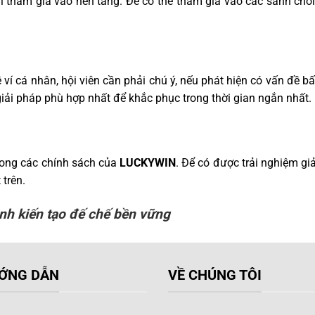
tham gia vào nền tảng. Để có thể tham gia vào các sảnh chơi,
về ví cá nhân, hội viên cần phải chú ý, nếu phát hiện có vấn đề
 giải pháp phù hợp nhất để khắc phục trong thời gian ngắn nhất.
trong các chính sách của
LUCKYWIN
. Để có được trải nghiệm giả
 trên.
nh kiến tạo đế chế bền vững
ỚNG DẪN
VỀ CHÚNG TÔI