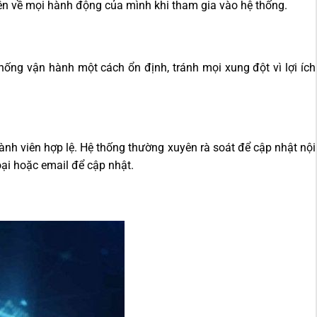
iên về mọi hành động của mình khi tham gia vào hệ thống.
hống vận hành một cách ổn định, tránh mọi xung đột vì lợi ích
ành viên hợp lệ. Hệ thống thường xuyên rà soát để cập nhật nội
oại hoặc email để cập nhật.