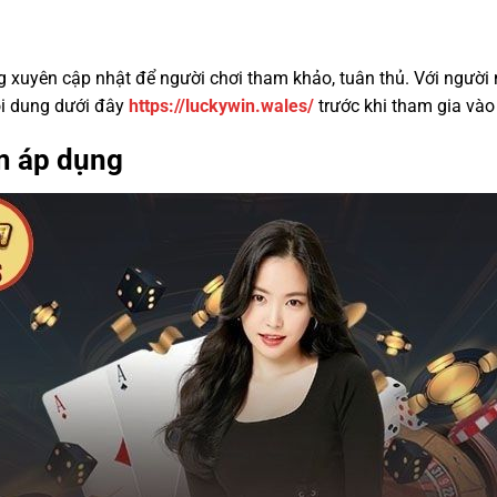
uyên cập nhật để người chơi tham khảo, tuân thủ. Với người mớ
nội dung dưới đây
https://luckywin.wales/
trước khi tham gia vào
m áp dụng