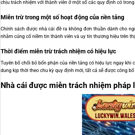
chịu trách nhiệm với thành viên ở một số các quy định có tron
Miễn trừ trong một số hoạt động của nền tảng
Chính sách
được nhà cái đề ra không đơn thuần dành cho ngườ
nhằm củng cố niềm tin thành viên và uy tín thương hiệu trên thị
Thời điểm miễn trừ trách nhiệm có hiệu lực
Tuyên bố chối bỏ bổn phận của nền tảng có hiệu lực ngay khi c
dung kịp thời theo chu kỳ quy định mới, tất cả sẽ được công bố 
Nhà cái được miễn trách nhiệm pháp 