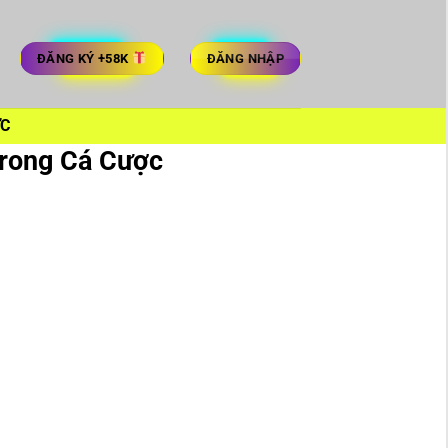
ĐĂNG KÝ +58K
ĐĂNG NHẬP
ỨC
Trong Cá Cược