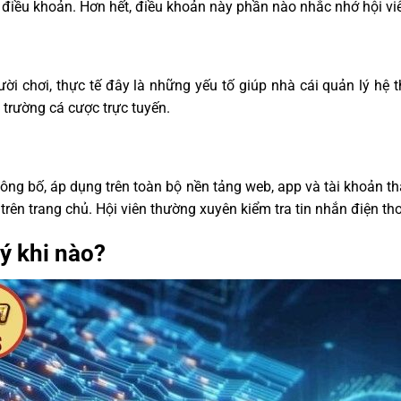
g điều khoản. Hơn hết, điều khoản này phần nào nhắc nhớ hội v
i chơi, thực tế đây là những yếu tố giúp nhà cái quản lý hệ t
 trường cá cược trực tuyến.
ông bố, áp dụng trên toàn bộ nền tảng web, app và tài khoản th
trên trang chủ. Hội viên thường xuyên kiểm tra tin nhắn điện th
lý khi nào?