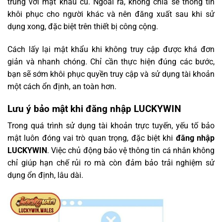
trùng với mật khẩu cũ. Ngoài ra, không chia sẻ thông tin
khôi phục cho người khác và nên đăng xuất sau khi sử
dụng xong, đặc biệt trên thiết bị công cộng.
Cách lấy lại mật khẩu khi không truy cập được khá đơn
giản và nhanh chóng. Chỉ cần thực hiện đúng các bước,
bạn sẽ sớm khôi phục quyền truy cập và sử dụng tài khoản
một cách ổn định, an toàn hơn.
Lưu ý bảo mật khi đăng nhập LUCKYWIN
Trong quá trình sử dụng tài khoản trực tuyến, yếu tố bảo
mật luôn đóng vai trò quan trọng, đặc biệt khi
đăng nhập
LUCKYWIN
. Việc chủ động bảo vệ thông tin cá nhân không
chỉ giúp hạn chế rủi ro mà còn đảm bảo trải nghiệm sử
dụng ổn định, lâu dài.