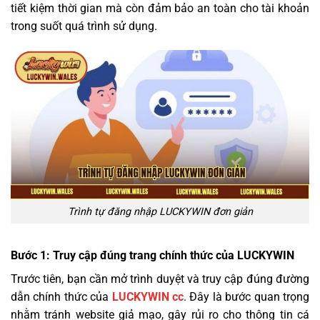
tiết kiệm thời gian mà còn đảm bảo an toàn cho tài khoản
trong suốt quá trình sử dụng.
Trình tự đăng nhập LUCKYWIN đơn giản
Bước 1: Truy cập đúng trang chính thức của LUCKYWIN
Trước tiên, bạn cần mở trình duyệt và truy cập đúng đường
dẫn chính thức của
LUCKYWIN cc
. Đây là bước quan trọng
nhằm tránh website giả mạo, gây rủi ro cho thông tin cá