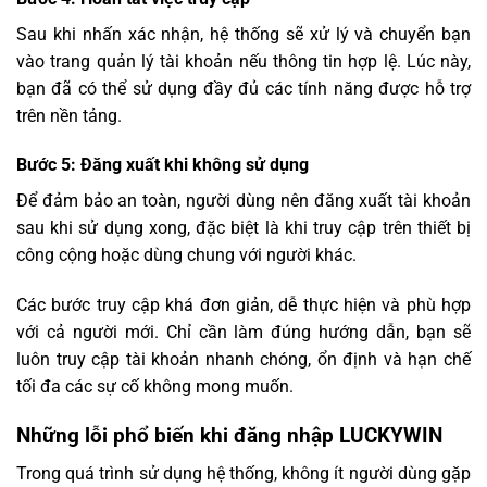
Sau khi nhấn xác nhận, hệ thống sẽ xử lý và chuyển bạn
vào trang quản lý tài khoản nếu thông tin hợp lệ. Lúc này,
bạn đã có thể sử dụng đầy đủ các tính năng được hỗ trợ
trên nền tảng.
Bước 5: Đăng xuất khi không sử dụng
Để đảm bảo an toàn, người dùng nên đăng xuất tài khoản
sau khi sử dụng xong, đặc biệt là khi truy cập trên thiết bị
công cộng hoặc dùng chung với người khác.
Các bước truy cập khá đơn giản, dễ thực hiện và phù hợp
với cả người mới. Chỉ cần làm đúng hướng dẫn, bạn sẽ
luôn truy cập tài khoản nhanh chóng, ổn định và hạn chế
tối đa các sự cố không mong muốn.
Những lỗi phổ biến khi đăng nhập LUCKYWIN
Trong quá trình sử dụng hệ thống, không ít người dùng gặp