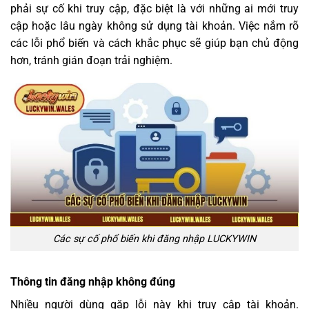
phải sự cố khi truy cập, đặc biệt là với những ai mới truy
cập hoặc lâu ngày không sử dụng tài khoản. Việc nắm rõ
các lỗi phổ biến và cách khắc phục sẽ giúp bạn chủ động
hơn, tránh gián đoạn trải nghiệm.
Các sự cố phổ biến khi đăng nhập LUCKYWIN
Thông tin đăng nhập không đúng
Nhiều người dùng gặp lỗi này khi truy cập tài khoản.