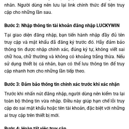
nhân. Người dùng nên lưu lại link chính thức để tiện truy
cập cho những lần sau.
Bước 2: Nhập thông tin tài khoản đăng nhập LUCKYWIN
Tại giao diện đăng nhập, bạn tiến hành nhập đầy đủ tên
truy cập và mật khẩu đã đăng ký trước đó. Hãy đảm bảo
thông tin được nhập chính xác, đúng ký tự, không viết sai
chữ hoa, chữ thường và không có khoảng trắng thừa. Nếu
sử dụng thiết bị cá nhân, bạn có thể lưu thông tin để truy
cập nhanh hơn cho những lần tiếp theo.
Bước 3: Đảm bảo thông tin chính xác trước khi xác nhận
Trước khi nhấn nút đăng nhập, người dùng nên kiểm tra lại
toàn bộ thông tin vừa nhập. Điều này giúp hạn chế lỗi truy
cập do sai mật khẩu hoặc tên tài khoản, đặc biệt với những
ai truy cập trên thiết bị mới.
Bước 4: Hoàn tất việc truy cập