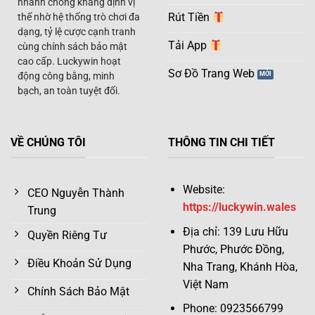
nhanh chóng khẳng định vị
Rút Tiền
thế nhờ hệ thống trò chơi đa
dạng, tỷ lệ cược cạnh tranh
Tải App
cùng chính sách bảo mật
cao cấp. Luckywin hoạt
Sơ Đồ Trang Web
động công bằng, minh
bạch, an toàn tuyệt đối.
VỀ CHÚNG TÔI
THÔNG TIN CHI TIẾT
Website:
CEO Nguyễn Thành
https://luckywin.wales
Trung
Địa chỉ: 139 Lưu Hữu
Quyền Riêng Tư
Phước, Phước Đồng,
Điều Khoản Sử Dụng
Nha Trang, Khánh Hòa,
Việt Nam
Chính Sách Bảo Mật
Phone: 0923566799