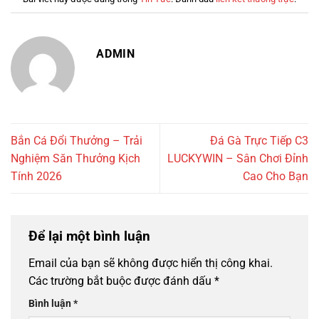
ADMIN
Bắn Cá Đổi Thưởng – Trải
Đá Gà Trực Tiếp C3
Nghiệm Săn Thưởng Kịch
LUCKYWIN – Sân Chơi Đỉnh
Tính 2026
Cao Cho Bạn
Để lại một bình luận
Email của bạn sẽ không được hiển thị công khai.
Các trường bắt buộc được đánh dấu
*
Bình luận
*