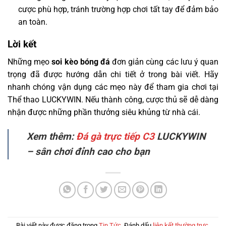
cược phù hợp, tránh trường hợp chơi tất tay để đảm bảo
an toàn.
Lời kết
Những mẹo
soi kèo bóng đá
đơn giản cùng các lưu ý quan
trọng đã được hướng dẫn chi tiết ở trong bài viết. Hãy
nhanh chóng vận dụng các mẹo này để tham gia chơi tại
Thể thao LUCKYWIN. Nếu thành công, cược thủ sẽ dễ dàng
nhận được những phần thưởng siêu khủng từ nhà cái.
Xem thêm:
Đá gà trực tiếp C3
LUCKYWIN
– sân chơi đỉnh cao cho bạn
Bài viết này được đăng trong
Tin Tức
. Đánh dấu
liên kết thường trực
.