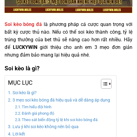
Soi kèo bóng đá
là phương pháp cá cược quan trọng với
bất kỳ cược thủ nào. Nếu có thể soi kèo thành công, tỷ lệ
trúng thưởng của bet thủ sẽ nâng cao hơn rất nhiều. Hãy
để
LUCKYWIN
giới thiệu cho anh em 3 mẹo đơn giản
nhưng đảm bảo mang lại hiệu quả nhé.
Soi kèo là gì?
MỤC LỤC
Soi kèo là gì?
3 mẹo soi kèo bóng đá hiệu quả và dễ dàng áp dụng
Tìm hiểu đội hình
Đánh giá phong độ
Theo sát biến động tỷ lệ khi soi kèo bóng đá
Lưu ý khi soi kèo không nên bỏ qua
Lời kết