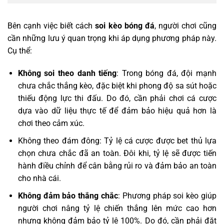
Bên cạnh việc biết cách
soi kèo bóng đá
, người chơi cũng
cần những lưu ý quan trọng khi áp dụng phương pháp này.
Cụ thể:
Không soi theo danh tiếng
: Trong bóng đá, đội mạnh
chưa chắc thắng kèo, đặc biệt khi phong độ sa sút hoặc
thiếu động lực thi đấu. Do đó, cần phải chơi cá cược
dựa vào dữ liệu thực tế để đảm bảo hiệu quả hơn là
chơi theo cảm xúc.
Không theo đám đông: Tỷ lệ cá cược được bet thủ lựa
chọn chưa chắc đã an toàn. Đôi khi, tỷ lệ sẽ được tiến
hành điều chỉnh để cân bằng rủi ro và đảm bảo an toàn
cho nhà cái.
Không đảm bảo thắng chắc
: Phương pháp soi kèo giúp
người chơi nâng tỷ lệ chiến thắng lên mức cao hơn
nhưng không đảm bảo tỷ lệ 100%. Do đó, cần phải đặt