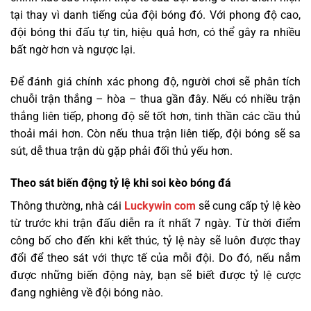
tại thay vì danh tiếng của đội bóng đó. Với phong độ cao,
đội bóng thi đấu tự tin, hiệu quả hơn, có thể gây ra nhiều
bất ngờ hơn và ngược lại.
Để đánh giá chính xác phong độ, người chơi sẽ phân tích
chuỗi trận thắng – hòa – thua gần đây. Nếu có nhiều trận
thắng liên tiếp, phong độ sẽ tốt hơn, tinh thần các cầu thủ
thoải mái hơn. Còn nếu thua trận liên tiếp, đội bóng sẽ sa
sút, dễ thua trận dù gặp phải đối thủ yếu hơn.
Theo sát biến động tỷ lệ khi soi kèo bóng đá
Thông thường, nhà cái
Luckywin com
sẽ cung cấp tỷ lệ kèo
từ trước khi trận đấu diễn ra ít nhất 7 ngày. Từ thời điểm
công bố cho đến khi kết thúc, tỷ lệ này sẽ luôn được thay
đổi để theo sát với thực tế của mỗi đội. Do đó, nếu nắm
được những biến động này, bạn sẽ biết được tỷ lệ cược
đang nghiêng về đội bóng nào.