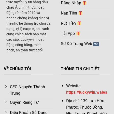
trực tuyến uy tín hàng đầu
Đăng Nhập
châu Á, chính thức hoạt
động từ năm 2019 và
Nạp Tiền
nhanh chóng khẳng định vị
Rút Tiền
thế nhờ hệ thống trò chơi đa
dạng, tỷ lệ cược cạnh tranh
Tải App
cùng chính sách bảo mật
cao cấp. Luckywin hoạt
Sơ Đồ Trang Web
động công bằng, minh
bạch, an toàn tuyệt đối.
VỀ CHÚNG TÔI
THÔNG TIN CHI TIẾT
Website:
CEO Nguyễn Thành
https://luckywin.wales
Trung
Địa chỉ: 139 Lưu Hữu
Quyền Riêng Tư
Phước, Phước Đồng,
Điều Khoản Sử Dụng
Nha Trang, Khánh Hòa,