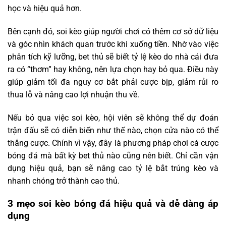
học và hiệu quả hơn.
Bên cạnh đó, soi kèo giúp người chơi có thêm cơ sở dữ liệu
và góc nhìn khách quan trước khi xuống tiền. Nhờ vào việc
phân tích kỹ lưỡng, bet thủ sẽ biết tỷ lệ kèo do nhà cái đưa
ra có “thơm” hay không, nên lựa chọn hay bỏ qua. Điều này
giúp giảm tối đa nguy cơ bắt phải cược bịp, giảm rủi ro
thua lỗ và nâng cao lợi nhuận thu về.
Nếu bỏ qua việc soi kèo, hội viên sẽ không thể dự đoán
trận đấu sẽ có diễn biến như thế nào, chọn cửa nào có thể
thắng cược. Chính vì vậy, đây là phương pháp chơi cá cược
bóng đá mà bất kỳ bet thủ nào cũng nên biết. Chỉ cần vận
dụng hiệu quả, bạn sẽ nâng cao tỷ lệ bắt trúng kèo và
nhanh chóng trở thành cao thủ.
3 mẹo soi kèo bóng đá hiệu quả và dễ dàng áp
dụng