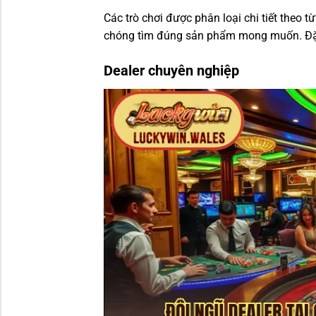
Các trò chơi được phân loại chi tiết theo 
chóng tìm đúng sản phẩm mong muốn. Đặc b
Dealer chuyên nghiệp