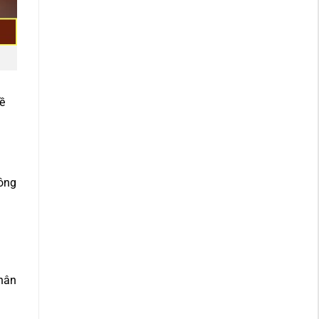
ề
hông
nhân