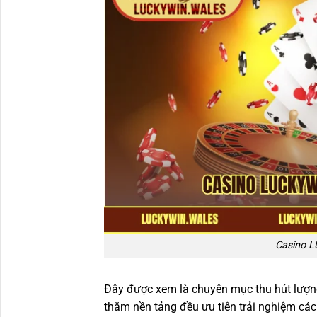
Casino L
Đây được xem là chuyên mục thu hút lượng 
thăm nền tảng đều ưu tiên trải nghiệm các