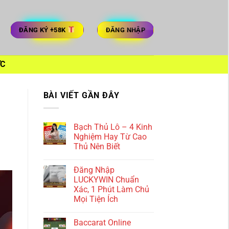
ĐĂNG KÝ +58K
ĐĂNG NHẬP
ỨC
BÀI VIẾT GẦN ĐÂY
Bạch Thủ Lô – 4 Kinh
Nghiệm Hay Từ Cao
Thủ Nên Biết
Đăng Nhập
LUCKYWIN Chuẩn
Xác, 1 Phút Làm Chủ
Mọi Tiện Ích
Baccarat Online