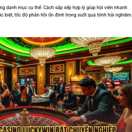
từng danh mục cụ thể. Cách sắp xếp hợp lý giúp hội viên nhanh
iệt, tốc độ phản hồi ổn định trong suốt quá trình trải nghiệm