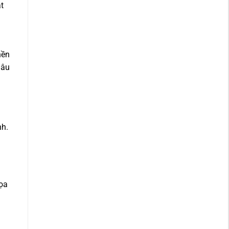
t
nền
lâu
nh.
họa