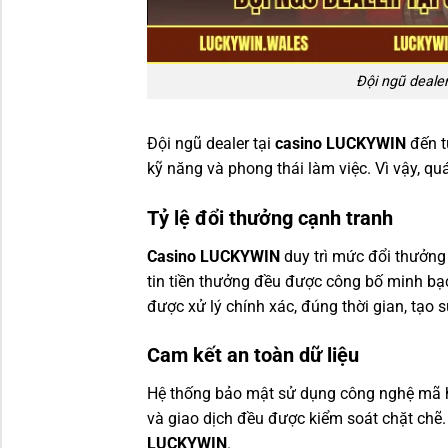
Đội ngũ deale
Đội ngũ dealer tại
casino LUCKYWIN
đến t
kỹ năng và phong thái làm việc. Vì vậy, qu
Tỷ lệ đổi thưởng cạnh tranh
Casino LUCKYWIN
duy trì mức đổi thưởng
tin tiền thưởng đều được công bố minh bạch
được xử lý chính xác, đúng thời gian, tạo s
Cam kết an toàn dữ liệu
Hệ thống bảo mật sử dụng công nghệ mã hó
và giao dịch đều được kiểm soát chặt chẽ.
LUCKYWIN
.