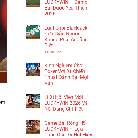
LUCKYWIN – Game
Bài Được Yêu Thích
2026
Luật Chơi Blackjack
Đơn Giản Nhưng
Không Phải Ai Cũng
Biết
1
Bình luận
Kinh Nghiệm Chơi
Poker Với 3+ Chiến
Thuật Đánh Bại Mọi
Ván
ừ
Lì Xì Hội Viên Mới
iệm
LUCKYWIN 2026 Và
Nội Dung Chi Tiết
Game Bài Rồng Hổ
LUCKYWIN – Lựa
Chọn Giải Trí Hot Hiện